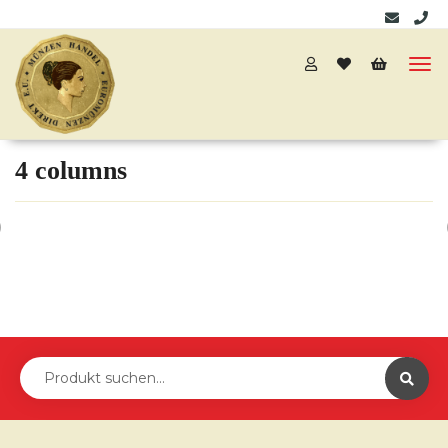
4 columns
v