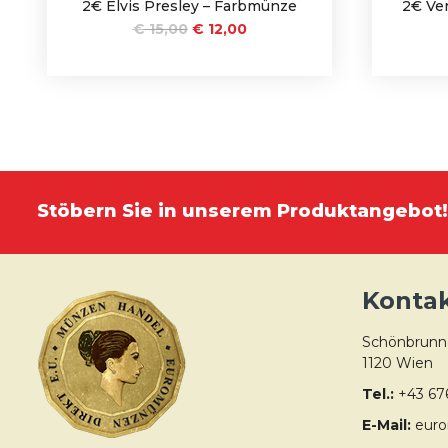
2€ Elvis Presley – Farbmünze
2€ Ven
€
15,00
€
12,00
Stöbern Sie in unserem Produktangebot!
Konta
Schönbrunne
1120 Wien
Tel.:
+43 67
E-Mail:
euro