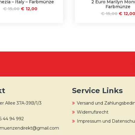
ezia – Italy – Farbmünze
2 Euro Marilyn Mon
Farbmünze
€
15,00
€
12,00
€
15,00
€
12,0
kt
Service Links
r Allee 37A-39B/1/3
Versand und Zahlungsbed
Widerrufsrecht
6 44 94 992
Impressum und Datenschut
muenzendirekt@gmail.com