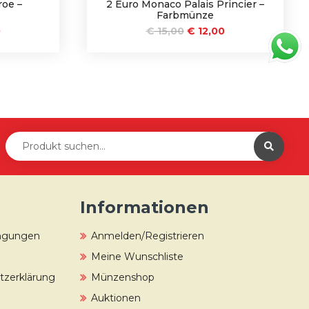
roe –
2 Euro Monaco Palais Princier –
Farbmünze
0
€
15,00
€
12,00
Informationen
ingungen
Anmelden/Registrieren
Meine Wunschliste
zerklärung
Münzenshop
Auktionen