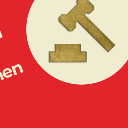
+
nen