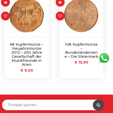
5€ Kupfermünze –
10€ Kupfermünze
Neujahrsmünze
–
2012 – 200 Jahre
Bundesländerseri
Gesellschaft der
e – Die Steiermark
Musikfreunde in
€
15,90
Wien
€
9,00