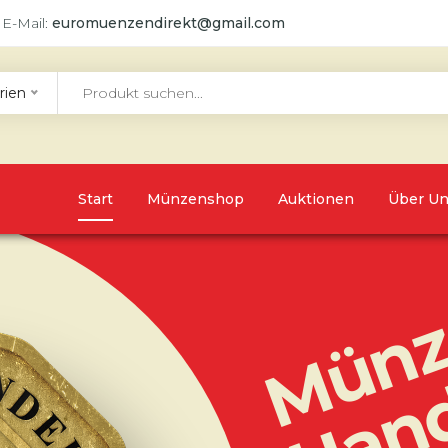
 E-Mail:
euromuenzendirekt@gmail.com
rien
Start
Münzenshop
Auktionen
Über U
Münz
Han