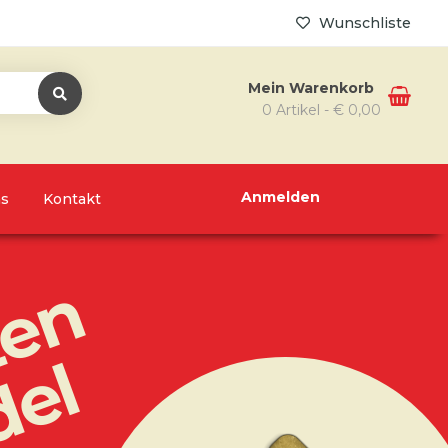
Wunschliste
Mein Warenkorb
0 Artikel -
€
0,00
Anmelden
ns
Kontakt
en
del