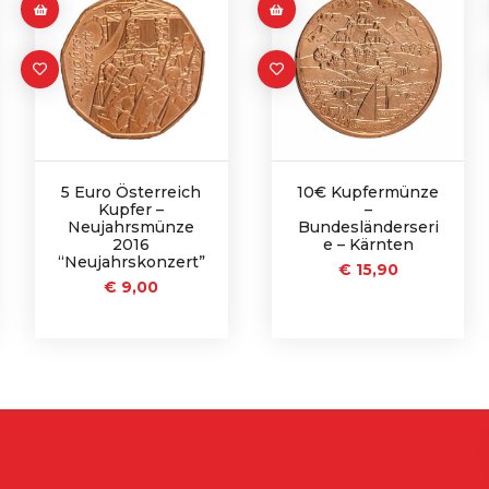
5 Euro Österreich
10€ Kupfermünze
Kupfer –
–
Neujahrsmünze
Bundesländerseri
2016
e – Kärnten
“Neujahrskonzert”
€
15,90
€
9,00