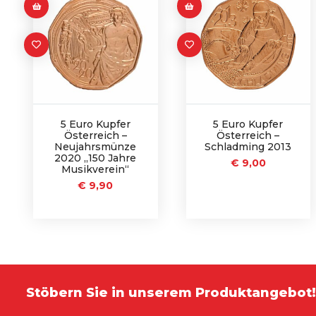
5 Euro Kupfer
5 Euro Kupfer
Österreich –
Österreich –
Neujahrsmünze
Schladming 2013
2020 „150 Jahre
€
9,00
Musikverein“
€
9,90
Stöbern Sie in unserem Produktangebot!